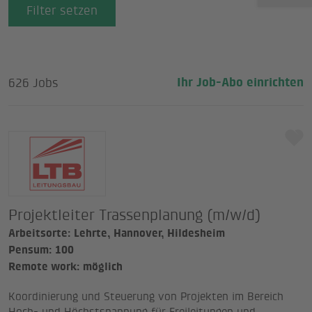
Filter setzen
Berufsfeld
Position
626 Jobs
Ihr Job-Abo einrichten
Anstellungsart
Land
Unternehmen
Projektleiter Trassenplanung (m/w/d)
Arbeitsorte: Lehrte, Hannover, Hildesheim
Pensum
Pensum: 100
Remote work: möglich
100%
20%
40%
60%
80%
Koordinierung und Steuerung von Projekten im Bereich
Quereinstieg
Jobsharing
Hoch- und Höchstspannung für Freileitungen und