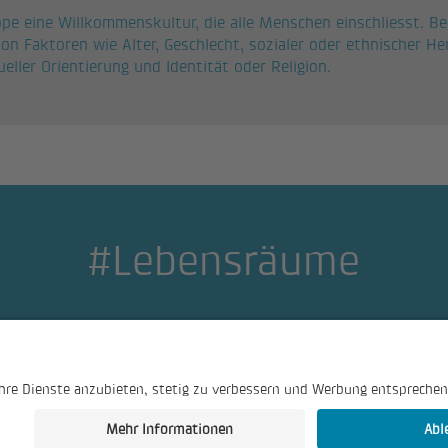
pe eine Willkommenskultur, die alle Menschen einschliesst. Bei
n Faktoren wie Alter, Geschlecht, sozialer oder ethnischer He
ueller Orientierung und Identität oder Religion.
#Lebensräume
einrichten
Teilen
Bewerben