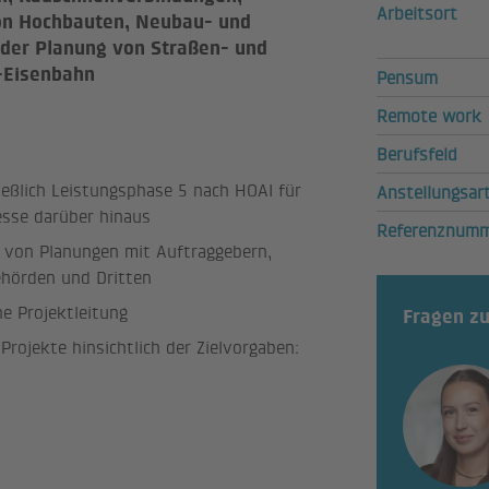
Arbeitsort
n Hochbauten, Neubau- und
der Planung von Straßen- und
-Eisenbahn
Pensum
Remote work
Berufsfeld
ießlich Leistungsphase 5 nach HOAI für
Anstellungsar
esse darüber hinaus
Referenznum
von Planungen mit Auftraggebern,
ehörden und Dritten
he Projektleitung
Fragen z
rojekte hinsichtlich der Zielvorgaben: