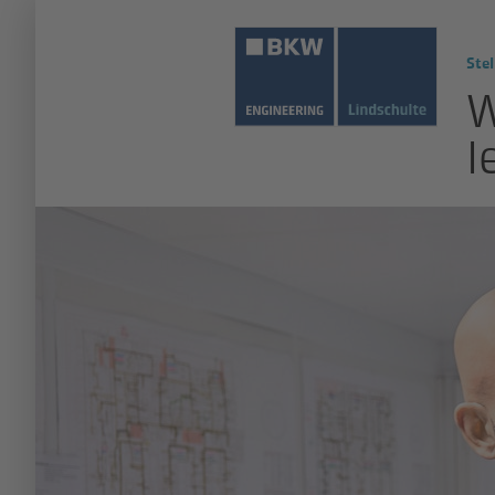
Stel
W
l