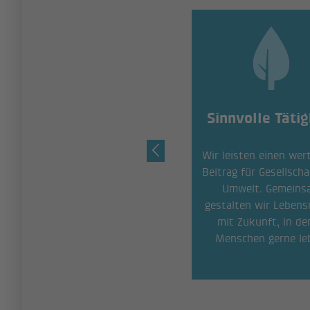
Weitere Vorteile
Sinnvolle Tätig
Spezielle Büroeinrichtung,
Wir leisten einen wer
Vergünstigungen bei
Beitrag für Gesellsch
Drittfirmen, Firmenfitness
Umwelt. Gemeins
und Versorgung mit
gestalten wir Leben
frischem Obst während der
mit Zukunft, in de
Arbeit: das volle Paket.
Menschen gerne le