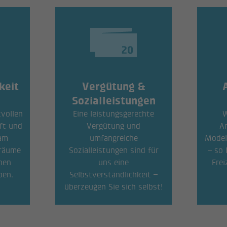
keit
Vergütung &
Sozialleistungen
tvollen
Eine leistungsgerechte
W
aft und
Vergütung und
Ar
am
umfangreiche
Modell
sräume
Sozialleistungen sind für
– so 
nen
uns eine
Frei
ben.
Selbstverständlichkeit –
überzeugen Sie sich selbst!