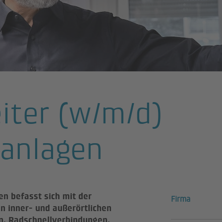
eiter (w/m/d)
sanlagen
n befasst sich mit der
Firma
n inner- und außerörtlichen
n, Radschnellverbindungen,