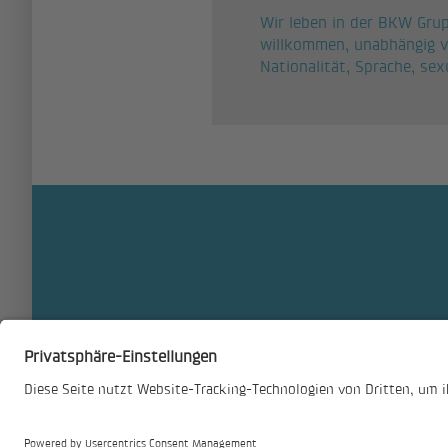
Wir leben in der BKW Grup
willkommen, unabhängig vo
Nationalität, Sprache, sex
Drucken
Job-Abo