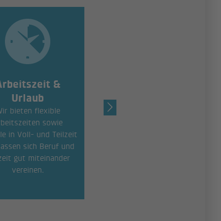
Arbeitszeit &
Karriere &
Urlaub
Weiterbildung
ir bieten flexible
Maßgeschneiderte Aus- und
beitszeiten sowie
Weiterbildungen statt
e in Voll- und Teilzeit
Stillstand – wir fördern
lassen sich Beruf und
aktiv individuelle
zeit gut miteinander
Maßnahmen zu Fort- und
vereinen.
Weiterbildungen unserer
Mitarbeitenden.